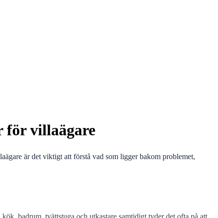
för villaägare
llaägare är det viktigt att förstå vad som ligger bakom problemet,
i kök, badrum, tvättstuga och utkastare samtidigt tyder det ofta på att