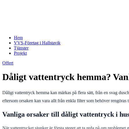
Hem
VVS-Företag i Hallstavik
Tjänster
Projekt
Offert
Dåligt vattentryck hemma? Vanli
Dåligt vattentryck hemma kan märkas på flera sätt, från en svag duschst
eftersom orsaken kan vara allt från enkla filter som behöver rengöras ti
Vanliga orsaker till dåligt vattentryck i hu
När vattentrycket sjunker är första steget att ta reda på om problemet g