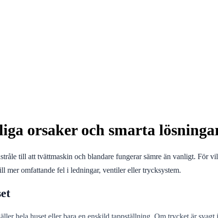
ga orsaker och smarta lösningar 
råle till att tvättmaskin och blandare fungerar sämre än vanligt. För vi
ll mer omfattande fel i ledningar, ventiler eller trycksystem.
set
äller hela huset eller bara en enskild tappställning. Om trycket är svagt 