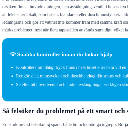
orsaken finns i huvudmatningen, i en avstängningsventil, i husets try
att felet sitter lokalt, som i silen, blandaren eller duschmunstycket. I
ledningarna och gör att vattnet inte kommer fram med samma kraft som 
märks problemet mest när flera tappställen används samtidigt, vilket kan 
💡 Snabba kontroller innan du bokar hjälp
Kontrollera om dåligt tryck finns i hela huset eller bara vid en 
Rengör silar, munstycken och duschhandtag där smuts och kal
Se efter att huvudventil och andra avstängningar verkligen stå
Så felsöker du problemet på ett smart och s
En strukturerad felsökning sparar både tid och onödiga ingrepp. Börja