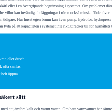
ckkärl eller i en övergripande begränsning i systemet. Om problemet där
 äldre villor kan invändiga beläggningar i rören också minska flödet över
tidigare. Har huset egen brunn kan även pump, hydrofor, hydropress elle
tyda på att kapaciteten i systemet inte riktigt räcker till för hushållets
kran eller dusch.
k ofta samlas.
r helt öppna.
äkert sätt
 med att jämföra kallt och varmt vatten. Om bara varmvattnet har sämre 