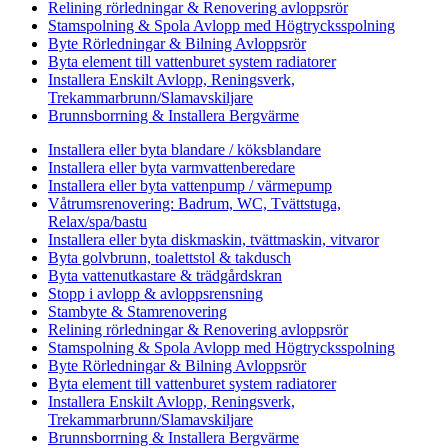
Relining rörledningar & Renovering avloppsrör
Stamspolning & Spola Avlopp med Högtrycksspolning
Byte Rörledningar & Bilning Avloppsrör
Byta element till vattenburet system radiatorer
Installera Enskilt Avlopp, Reningsverk,
Trekammarbrunn/Slamavskiljare
Brunnsborrning & Installera Bergvärme
Installera eller byta blandare / köksblandare
Installera eller byta varmvattenberedare
Installera eller byta vattenpump / värmepump
Våtrumsrenovering: Badrum, WC, Tvättstuga,
Relax/spa/bastu
Installera eller byta diskmaskin, tvättmaskin, vitvaror
Byta golvbrunn, toalettstol & takdusch
Byta vattenutkastare & trädgårdskran
Stopp i avlopp & avloppsrensning
Stambyte & Stamrenovering
Relining rörledningar & Renovering avloppsrör
Stamspolning & Spola Avlopp med Högtrycksspolning
Byte Rörledningar & Bilning Avloppsrör
Byta element till vattenburet system radiatorer
Installera Enskilt Avlopp, Reningsverk,
Trekammarbrunn/Slamavskiljare
Brunnsborrning & Installera Bergvärme