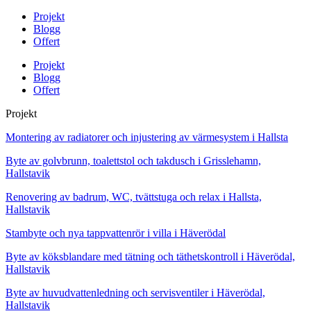
Projekt
Blogg
Offert
Projekt
Blogg
Offert
Projekt
Montering av radiatorer och injustering av värmesystem i Hallsta
Byte av golvbrunn, toalettstol och takdusch i Grisslehamn,
Hallstavik
Renovering av badrum, WC, tvättstuga och relax i Hallsta,
Hallstavik
Stambyte och nya tappvattenrör i villa i Häverödal
Byte av köksblandare med tätning och täthetskontroll i Häverödal,
Hallstavik
Byte av huvudvattenledning och servisventiler i Häverödal,
Hallstavik