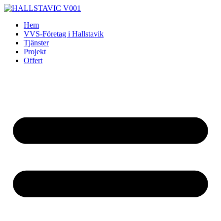
Skip
to
Hem
content
VVS-Företag i Hallstavik
Tjänster
Projekt
Offert