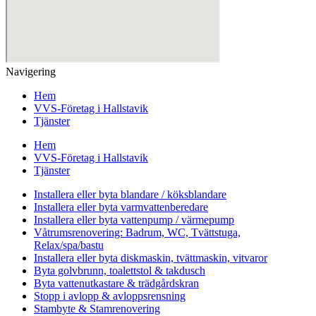
Navigering
Hem
VVS-Företag i Hallstavik
Tjänster
Hem
VVS-Företag i Hallstavik
Tjänster
Installera eller byta blandare / köksblandare
Installera eller byta varmvattenberedare
Installera eller byta vattenpump / värmepump
Våtrumsrenovering: Badrum, WC, Tvättstuga,
Relax/spa/bastu
Installera eller byta diskmaskin, tvättmaskin, vitvaror
Byta golvbrunn, toalettstol & takdusch
Byta vattenutkastare & trädgårdskran
Stopp i avlopp & avloppsrensning
Stambyte & Stamrenovering