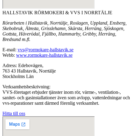
HALLSTAVIK RÖRMOKERI & VVS I NORRTÄLJE
Rörarbeten i Hallstavik, Norrtälje, Roslagen, Uppland, Ensberg,
Skebobruk, Älmsta, Grisslehamn, Skärsta, Herräng, Sjöskogen,
Gottsta, Häverödal, Fjällbo, Hammarby, Gribby, Herräng,
Bredsund m.fl.
E-mail:
vvs@rormokare-hallstavik.se
Webb:
www.rormokare-hallstavik.se
Adress: Edebovägen,
763 43 Hallstavik, Norrtälje
Stockholms Län
Verksamhetsbeskrivning:
VVS-företaget erbjuder tjänster inom rör, värme-, ventilation-,
sanitet- och gasinstallationer även som avlopp, vattenledningar och
vvs-reparationer samt därmed förenlig verksamhet.
Hitta till oss