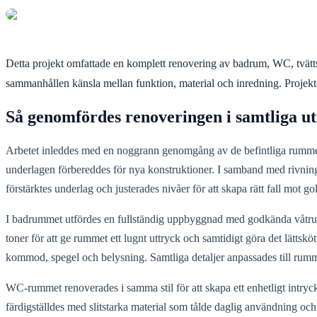
Detta projekt omfattade en komplett renovering av badrum, WC, tvättst
sammanhållen känsla mellan funktion, material och inredning. Projektet a
Så genomfördes renoveringen i samtliga 
Arbetet inleddes med en noggrann genomgång av de befintliga rummen 
underlagen förbereddes för nya konstruktioner. I samband med rivninge
förstärktes underlag och justerades nivåer för att skapa rätt fall mot 
I badrummet utfördes en fullständig uppbyggnad med godkända våtrumss
toner för att ge rummet ett lugnt uttryck och samtidigt göra det lätt
kommod, spegel och belysning. Samtliga detaljer anpassades till rumm
WC-rummet renoverades i samma stil för att skapa ett enhetligt intryc
färdigställdes med slitstarka material som tålde daglig användning o