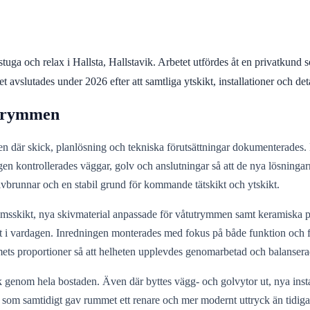
uga och relax i Hallsta, Hallstavik. Arbetet utfördes åt en privatkund 
vslutades under 2026 efter att samtliga ytskikt, installationer och detal
utrymmen
där skick, planlösning och tekniska förutsättningar dokumenterades. D
n kontrollerades väggar, golv och anslutningar så att de nya lösningar
golvbrunnar och en stabil grund för kommande tätskikt och ytskikt.
kikt, nya skivmaterial anpassade för våtutrymmen samt keramiska platt
skött i vardagen. Inredningen monterades med fokus på både funktion och
ets proportioner så att helheten upplevdes genomarbetad och balansera
k genom hela bostaden. Även där byttes vägg- och golvytor ut, nya insta
ch som samtidigt gav rummet ett renare och mer modernt uttryck än tidi