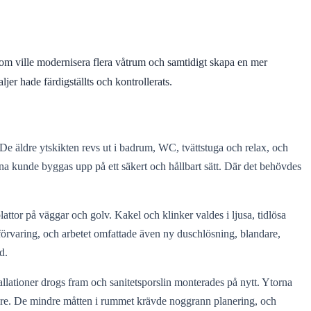
som ville modernisera flera våtrum och samtidigt skapa en mer
jer hade färdigställts och kontrollerats.
e äldre ytskikten revs ut i badrum, WC, tvättstuga och relax, och
na kunde byggas upp på ett säkert och hållbart sätt. Där det behövdes
or på väggar och golv. Kakel och klinker valdes i ljusa, tidlösa
 förvaring, och arbetet omfattade även ny duschlösning, blandare,
d.
llationer drogs fram och sanitetsporslin monterades på nytt. Ytorna
gare. De mindre måtten i rummet krävde noggrann planering, och