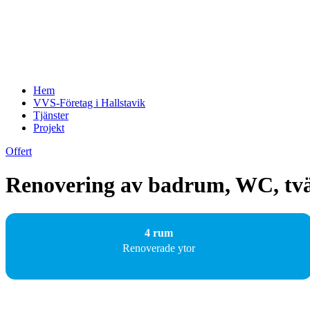
Hem
VVS-Företag i Hallstavik
Tjänster
Projekt
Offert
Renovering av badrum, WC, tvätt
4 rum
Renoverade ytor